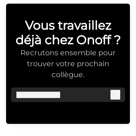
Vous travaillez
déjà chez Onoff ?
Recrutons ensemble pour
trouver votre prochain
collègue.
@
onoffapp.com
onoffapp.com
Connex